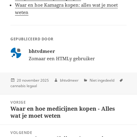
Waar en hoe Kamagra kopen: alles wat je moet
weten
GEPUBLICEERD DOOR
bhtvdmeer
Zomaar een HTMLy gebruiker
20 november 2025
bhtvdmeer
Niet ingedeeld
cannabis legaal
Post
VORIGE
navigation
Waar en hoe medicijnen kopen - Alles
Previous
wat je moet weten
post:
VOLGENDE