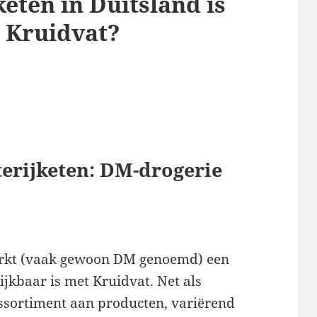
eten in Duitsland is
 Kruidvat?
terijketen: DM-drogerie
arkt (vaak gewoon DM genoemd) een
lijkbaar is met Kruidvat. Net als
ssortiment aan producten, variërend