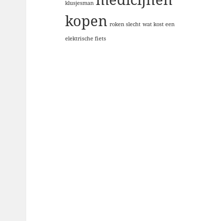
klusjesman
kopen
roken slecht
wat kost een
elektrische fiets